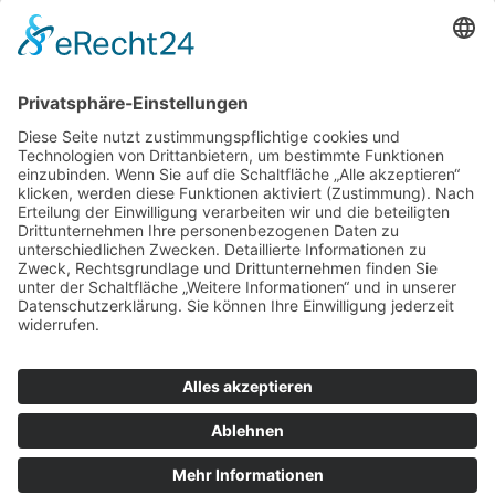
Urheberrecht. Die Vervielfältigung, Bearbeitung,
Verbreitung und jede Art der Verwertung außerhalb
der Grenzen des Urheberrechtes bedürfen der
schriftlichen Zustimmung des jeweiligen Autors bzw.
Erstellers. Downloads und Kopien dieser Seite sind nur
für den privaten, nicht kommerziellen Gebrauch
gestattet. Soweit die Inhalte auf dieser Seite nicht vom
Betreiber erstellt wurden, werden die Urheberrechte
Dritter beachtet. Insbesondere werden Inhalte Dritter
als solche gekennzeichnet. Sollten Sie trotzdem auf
eine Urheberrechtsverletzung aufmerksam werden,
bitten wir um einen entsprechenden Hinweis. Bei
Bekanntwerden von Rechtsverletzungen werden wir
derartige Inhalte umgehend entfernen.
Datenschutzerklärung
Impressum
Barrierefreiheitserklärung