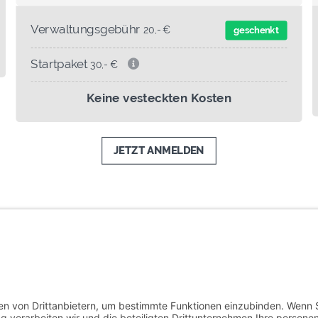
Verwaltungsgebühr
20,- €
geschenkt
Startpaket
30,- €
Keine vesteckten Kosten
JETZT ANMELDEN
nes gültigen Studentenausweises/Schülerausweises