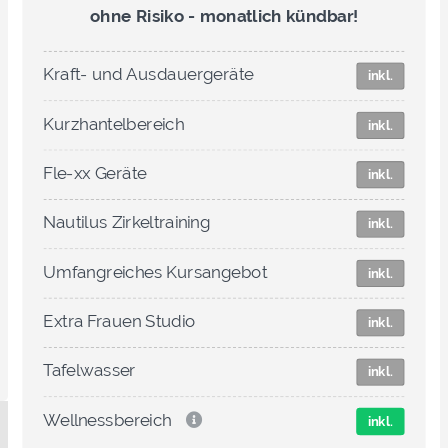
ohne Risiko - monatlich kündbar!
Kraft- und Ausdauergeräte
inkl.
Kurzhantelbereich
inkl.
Fle-xx Geräte
inkl.
Nautilus Zirkeltraining
inkl.
Umfangreiches Kursangebot
inkl.
Extra Frauen Studio
inkl.
Tafelwasser
inkl.
Wellnessbereich
inkl.