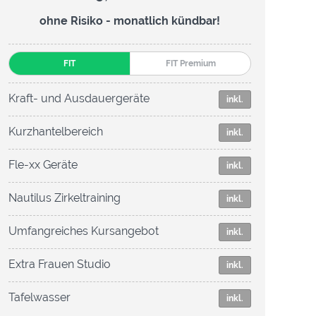
ohne Risiko - monatlich kündbar!
FIT
FIT Premium
Kraft- und Ausdauergeräte
inkl.
Kurzhantelbereich
inkl.
Fle-xx Geräte
inkl.
Nautilus Zirkeltraining
inkl.
Umfangreiches Kursangebot
inkl.
Extra Frauen Studio
inkl.
Tafelwasser
inkl.