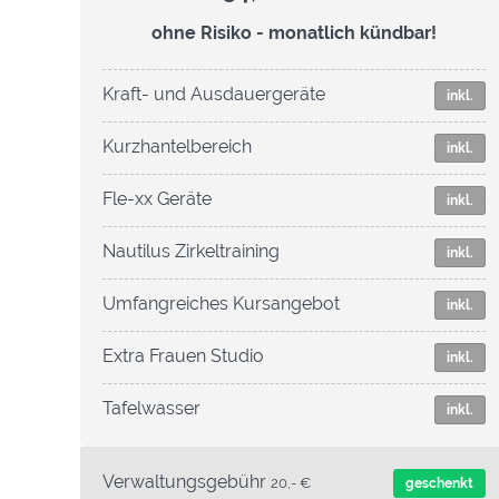
ohne Risiko - monatlich kündbar!
Kraft- und Ausdauergeräte
inkl.
Kurzhantelbereich
inkl.
Fle-xx Geräte
inkl.
Nautilus Zirkeltraining
inkl.
Umfangreiches Kursangebot
inkl.
Extra Frauen Studio
inkl.
Tafelwasser
inkl.
Verwaltungsgebühr
20,- €
geschenkt