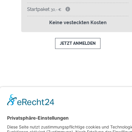
Startpaket
30,- €
Keine vesteckten Kosten
JETZT ANMELDEN
*Abo für StudentInnen und SchülerInnen bei Vorlage ei