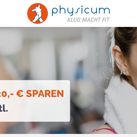
0,- € SPAREN
l.