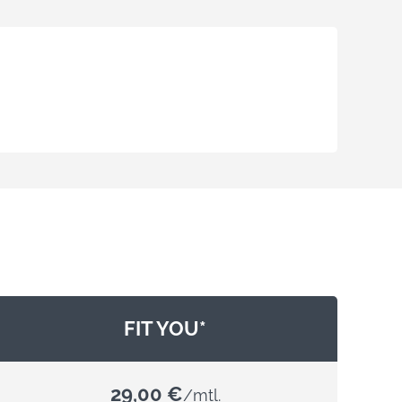
FIT YOU*
29,00 €
/mtl.